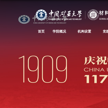
首页
学院概况