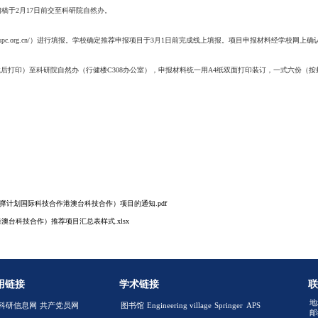
管部门、设区市科技局与省科技厅会商后组织申报（由设区市科技局汇总本
单位应具有良好的交流合作基础，并就合作项目已签署合作协议或合作
合作意向书。合作协议等文件应规范严谨，签字、盖章、签署日期及签
际化服务体系建设项目应提供具有海外合作渠道或拥有海外研发机构的
究、实验动物、人工智能的项目，应严格遵守科技伦理、实验动物、人
批的合作活动，例如涉及人类遗传资源或种质资源等，申报单位必须事
作/港澳台科技合作在研项目的国家及江苏省重点实验室、科技部等国家
申报一个项目，在研项目负责人不得牵头申报项目，项目骨干的申报项目
项目由各国家、江苏省重点实验室组织申报遴选，各推荐申报1项（有省
系建设项目由各二级单位组织推荐申报。
质汇总表(附件2)及申报材料初稿于2月17日前交至科研院自然办。