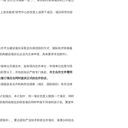
（创新支撑计划国际科技合作/港澳台科技合作）项目的通知》（苏科资发〔
国联合研发、技术转移转化和海外应用示范，促进我省技术或产品走出去
合作基地信息管理系统管理的国际联合研究中心类平台，国家或江苏省
aiyilu.gov.cn的“项目”——“ 资料服务”——“同中国签订共建‘一带
相应的依托单位（高校、科研机构）申报1项，项目负责人应为上述实验
，助力共性关键核心技术攻关，优先支持产业化前景好的项目。
算的50%。
设项目和企业海外研发机构建设项目三类组织。重大科技开放合作平台建