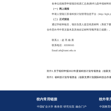
务机构建设项目经由项目主
二、有关要求
（一）项目境内外合作
内合作单位签署合作协议或
时提供中文翻译件。
创新国
（二）研究涉及人体研
法规。凡开展须事先审查报
（三）有省国际科技合
作为项目骨干最多可再参与
报的，将取消评审资格。
三、材料报送
“一带一路”创新合作
作项目、创新国际化服务体
各单位拟推荐申报项目纸
（一）网上填报