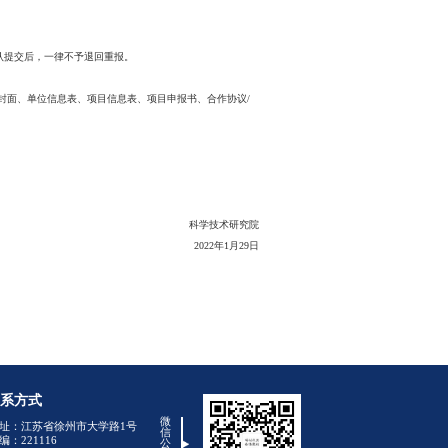
市申报意向，2022年2月24日前完成会商），企业海外研发机构建设
意向书等文件。项目境外方负责人须依托本人所在境外机构与申报单位开
约各方代表的姓名、职务等信息齐全有效，明确各方在合作中的职责分工
相关佐证材料。
申报时仅有合作意向书的项目，获得立项后须在签订项目
类遗传资源管理等有关规定的要求。项目合作内容和方式应符合我国及各
先依法依规履行境内有关审查报批手续。
部委认定的国际联合研究中心/联合实验室不得再申报本年度本计划项目
和在研项目总数不超过2个。同一单位以及关联单位不得将内容相同或
国际科技合作/港澳台科技合作在研项目的国家及江苏省重点实验室除外）