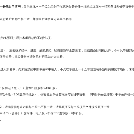
局发布了装备预研共用技术第二批指南（2022年）（详见：
http://www
gg/jdgg/1493776674289975297.shtml?v=20220216122441
），邀请国内有能
条目不要求申报单位具有保密资质
单位应具有相应保密资质
申报或联合申报方式
同一单位只允许申报或参与申报一份项目申请书，
如果发现同一单位以牵
申请材料进行审核；
应为标准全称，与单位公章名称和银行账户名称严格一致，并作为后期合
。
年度，以申请人身份申请及在研的装备预研共用技术项目总数不超过3项。
条目所列研究目标（含技术成熟度）、主要技术指标、进度、成果形式