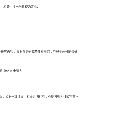
.weain.mil.cn/cggg/jdgg/1487342556266201090.shtml?v=20220129155421
）
力从事装备预先研究的单位参加，有关事项公告如下：
头申报或联合参研任一形式出现在同一指南条目两份申请书中，相关申报
同订立单位名称。
、经费限额等全部要求；除指南条目明确允许，不可只申报部分研究内容