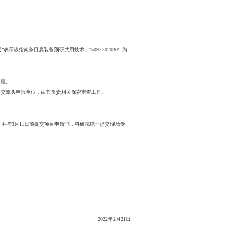
进办查看。
请人；不受理承担上一个五年规划装备预研共用技术项目，未通过验收的
版）。
资质单位名称应与项目申请书、《申报单位信息表》中单位严格一致，如不
致，清单顺序应与申报项目文件提报顺序一致。
DF盖章版）材料1份。