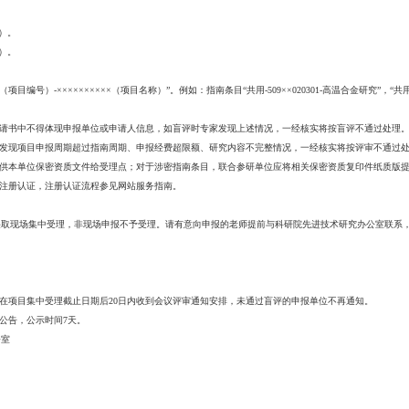
武器装备采购信息网“预研指南”版块查看，非公开指南请联系科研院先
研诚信不佳、重大失泄密等问题进入黑名单，尚未解禁的申报单位和申
纸质版（A4纸，加盖单位公章）1份和电子版（PDF盖章扫描版和WORD
质版（A4纸，加盖单位公章）1份和电子版（PDF盖章扫描版），保密
信息表》电子版（EXCEL版）1份，请确保信息表内容与申报书严格一
书（盲评）》、《共用技术项目申请书（会评）》含附件，电子版（扫描P
技术指南申报软件”提交电子版。
规则
单位信息表。
-申报单位简称-申报项目信息表。
-申报单位简称-项目申请书（盲评）。