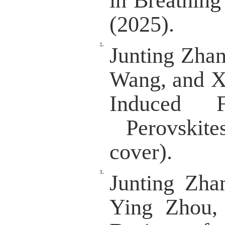
国家自
多铁性及
73.
科研获
江苏省
近5年
Yu Xie