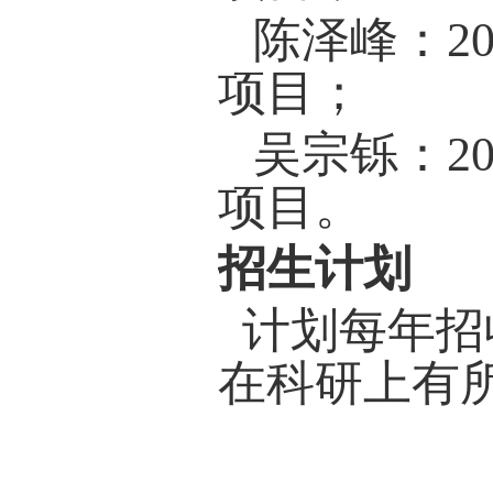
switc
multife
Ying Z
Jianli
ferroel
dimens
224409 