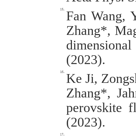
Cs2PbX
(2024)
Junting
Ferroele
perovsk
Xiaofa
Zhang*,