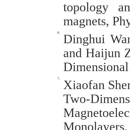
cover
Juntin
Ying Z
Design
Polariz
017601
Chao Li