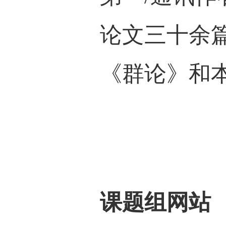
学、拓
项目4
第一/通
论文三
《群论