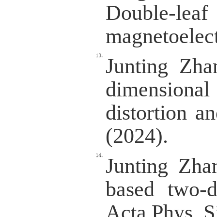
Cover).
Juntin
Perspe
multif
(Featur
Junting
ferroel