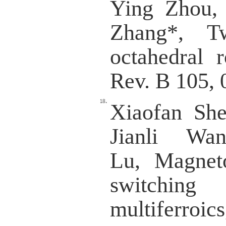
in van
(2024)
Ying Zh
Double
magneto
Juntin