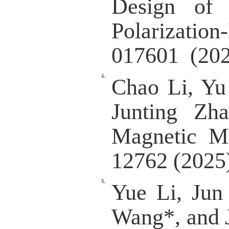
Junting
in Brea
(2025
Junting
Wang, a
Induc
Perovsk