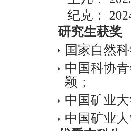
Zhang*,
dimens
(2023).
Ke Ji, 
Zhang*,
perovsk
(2023).