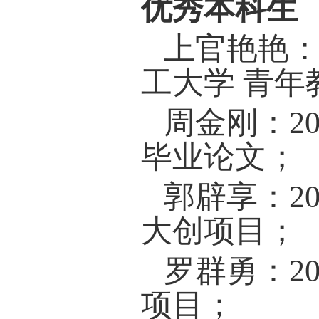
Ying Z
Zhang*
octahed
Rev. B
Xiaofa
Jianl
Lu, Mag