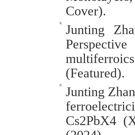
Juntin
Magnet
12762 (
Yue Li
Wang*, 
topolo
magnets