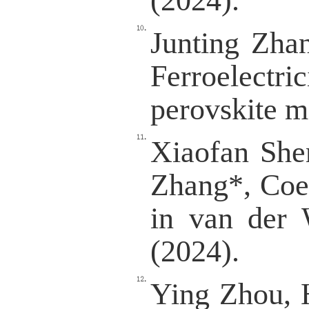
Dinghu
and Hai
Dimensi
Xiaofan
Two-D
Magnet
Monola