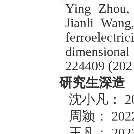
dimens
distort
(2024).
Junting
based 
Acta Ph
Fan Wa