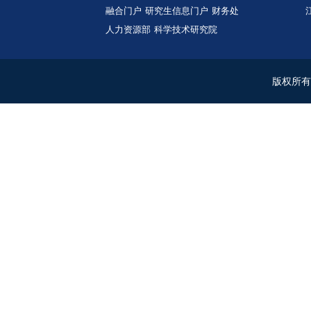
向项目以及技术服务项目等
术论文
40
多篇。
校内常用链接
中国矿业大学
教务部
研究生院
融合门户
研究生信息门户
财务处
人力资源部
科学技术研究院